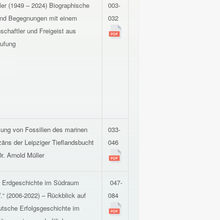
ler (1949 – 2024) Biographische
003-
und Begegnungen mit einem
032
chaftler und Freigeist aus
rufung
ung von Fossilien des marinen
033-
ozäns der Leipziger Tieflandsbucht
046
r. Arnold Müller
n Erdgeschichte im Südraum
047-
V.“ (2006-2022) – Rückblick auf
084
utsche Erfolgsgeschichte im