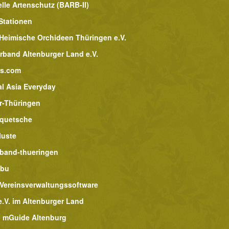
lle Artenschutz (BARB-II)
Stationen
 Heimische Orchideen Thüringen e.V.
rband Altenburger Land e.V.
rs.com
al Asia Everyday
r-Thüringen
lquetsche
luste
band-thueringen
abu
 Vereinsverwaltungssoftware
.V. im Altenburger Land
 mGuide Altenburg