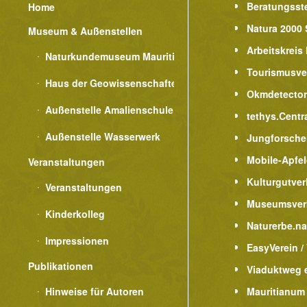
Beratungsste
Home
Natura 2000 
Museum & Außenstellen
Arbeitskreis
Naturkundemuseum Mauritianum
Tourismusve
Haus der Geowissenschaften
Okmdetecto
Außenstelle Amalienschule
tethys.Centr
Außenstelle Wasserwerk
Jungforsche
Mobile-Apfe
Veranstaltungen
Kulturgutver
Veranstaltungen
Museumsver
Kinderkolleg
Naturerbe.n
Impressionen
EasyVerein /
Publikationen
Viaduktweg e
Hinweise für Autoren
Mauritianum