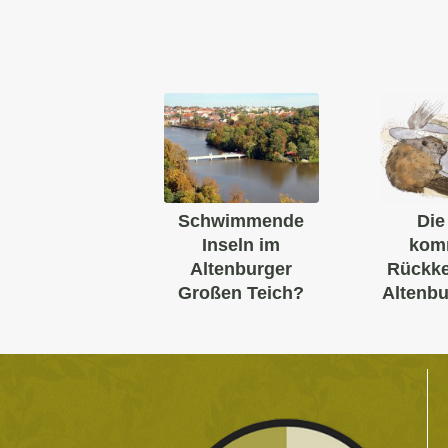
Schwimmende
Die
Inseln im
kom
Altenburger
Rückke
Großen Teich?
Altenbu