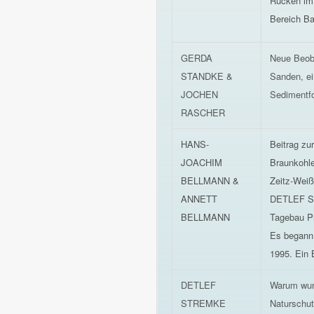
Rücken im
Bereich B
GERDA
Neue Beob
STANDKE &
Sanden, ei
JOCHEN
Sedimentfo
RASCHER
HANS-
Beitrag zu
JOACHIM
Braunkohle
BELLMANN &
Zeitz-Weiß
ANNETT
DETLEF S
BELLMANN
Tagebau Ph
Es begann
1995. Ein 
DETLEF
Warum wur
STREMKE
Naturschut