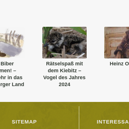
 Biber
Rätselspaß mit
Heinz O
men! –
dem Kiebitz –
hr in das
Vogel des Jahres
rger Land
2024
SITEMAP
INTERESSA