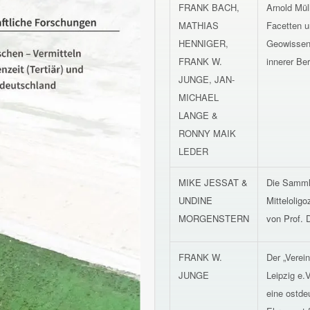
FRANK BACH,
Arnold Mül
MATHIAS
Facetten 
HENNIGER,
Geowissens
FRANK W.
innerer Be
JUNGE, JAN-
MICHAEL
LANGE &
RONNY MAIK
LEDER
MIKE JESSAT &
Die Samml
UNDINE
Mittelolig
MORGENSTERN
von Prof. D
FRANK W.
Der „Verei
JUNGE
Leipzig e.
eine ostde