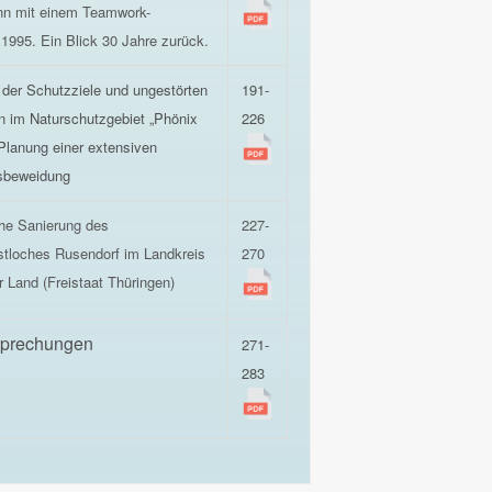
nn mit einem Teamwork-
1995. Ein Blick 30 Jahre zurück.
 der Schutzziele und ungestörten
191-
 im Naturschutzgebiet „Phönix
226
Planung einer extensiven
sbeweidung
he Sanierung des
227-
tloches Rusendorf im Landkreis
270
r Land (Freistaat Thüringen)
prechungen
271-
283