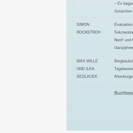
– Es bega
Gutachten 
SIMON
Evaluation
ROCKSTROH
Sukzession
Nord“ und 
Ganzjahre
MAX WILLE
Bergbaulic
UND ILKA
Tagebaures
SEDLACEK
Altenburge
Buchbes