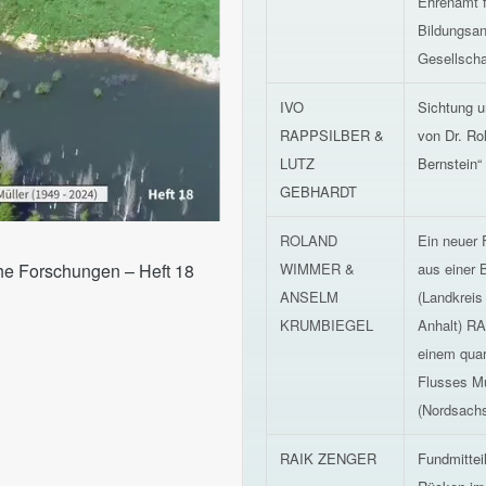
Ehrenamt f
Bildungsan
Gesellscha
IVO
Sichtung 
RAPPSILBER &
von Dr. Ro
LUTZ
Bernstein“
GEBHARDT
ROLAND
Ein neuer 
che Forschungen – Heft 18
WIMMER &
aus einer 
ANSELM
(Landkreis
KRUMBIEGEL
Anhalt) R
einem quar
Flusses M
(Nordsach
RAIK ZENGER
Fundmittei