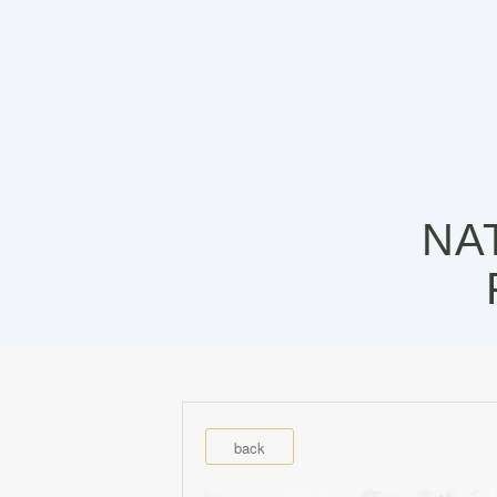
NA
back