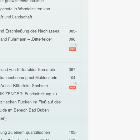
ür geowissenschaftliche
gebote in Wandelzeiten von
ft und Landschaft
und Erschließung des Nachlasses
085-
land Fuhrmann – „Bitterfelder
096
Fund von Bitterfelder Bernstein
097-
Brunnenbohrung bei Muldenstein
104
 Anhalt-Bitterfeld, Sachsen-
AIK ZENGER: Fundmitteilung zu
zitischen Rücken im Flußlauf des
ulde im Bereich Bad Düben
sen)
lung zu einem quarzitischen
105-