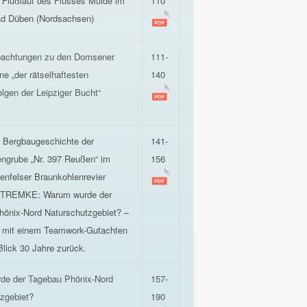
 Flußlauf des Flusses Mulde im
110
ad Düben (Nordsachsen)
achtungen zu den Domsener
111-
ne „der rätselhaftesten
140
lgen der Leipziger Bucht“
r Bergbaugeschichte der
141-
ngrube „Nr. 397 Reußen“ im
156
enfelser Braunkohlenrevier
TREMKE: Warum wurde der
önix-Nord Naturschutzgebiet? –
 mit einem Teamwork-Gutachten
Blick 30 Jahre zurück.
de der Tagebau Phönix-Nord
157-
zgebiet?
190