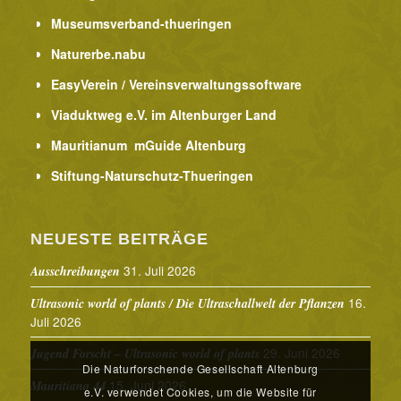
Museumsverband-thueringen
Naturerbe.nabu
EasyVerein / Vereinsverwaltungssoftware
Viaduktweg e.V. im Altenburger Land
Mauritianum mGuide Altenburg
Stiftung-Naturschutz-Thueringen
NEUESTE BEITRÄGE
31. Juli 2026
Ausschreibungen
16.
Ultrasonic world of plants / Die Ultraschallwelt der Pflanzen
Juli 2026
29. Juni 2026
Jugend Forscht – Ultrasonic world of plants
Die Naturforschende Gesellschaft Altenburg
15. Juni 2026
Mauritiana 44
e.V. verwendet Cookies, um die Website für