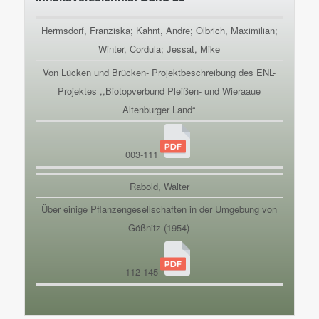
Hermsdorf, Franziska; Kahnt, Andre; Olbrich, Maximilian;
Winter, Cordula; Jessat, Mike
Von Lücken und Brücken- Projektbeschreibung des ENL-
Projektes ,,Biotopverbund Pleißen- und Wieraaue
Altenburger Land“
003-111
Rabold, Walter
Über einige Pflanzengesellschaften in der Umgebung von
Gößnitz (1954)
112-145