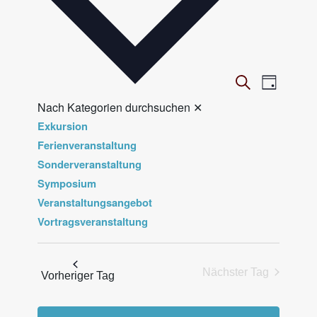
V
Veranst
Suche
Tag
Ansicht
e
Nach Kategorien durchsuchen
✕
Navigat
r
Exkursion
a
Ferienveranstaltung
n
Sonderveranstaltung
Symposium
s
Veranstaltungsangebot
t
Vortragsveranstaltung
a
l
t
Nächster Tag
Vorheriger Tag
u
n