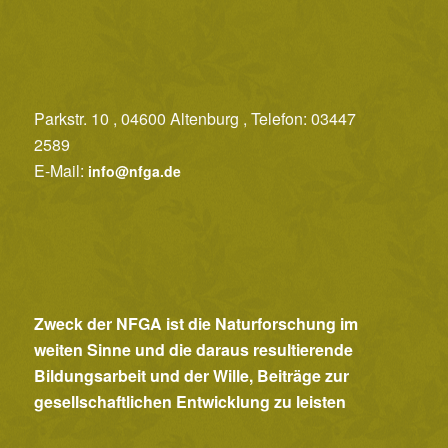
c
h
t
e
Parkstr. 10 , 04600 Altenburg , Telefon: 03447
2589
n
E-Mail:
info@nfga.de
,
N
a
v
i
Zweck der NFGA ist die Naturforschung im
g
weiten Sinne und die daraus resultierende
a
Bildungsarbeit und der Wille, Beiträge zur
t
gesellschaftlichen Entwicklung zu leisten
i