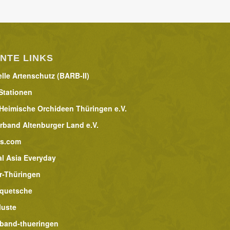
NTE LINKS
lle Artenschutz (BARB-II)
Stationen
 Heimische Orchideen Thüringen e.V.
rband Altenburger Land e.V.
rs.com
al Asia Everyday
r-Thüringen
lquetsche
luste
band-thueringen