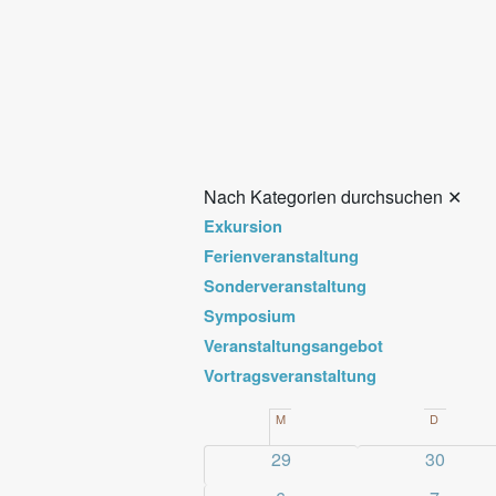
Nach Kategorien durchsuchen
✕
Exkursion
Ferienveranstaltung
Sonderveranstaltung
Symposium
Veranstaltungsangebot
Vortragsveranstaltung
Kalender
M
MONTAG
D
DIENST
von
0
0
29
30
Veranstaltungen
Veransta
Veranstaltungen