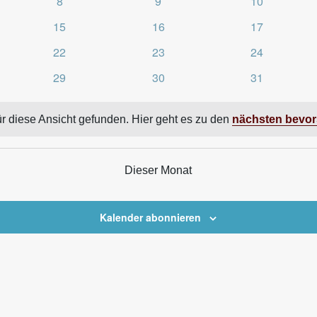
0
0
0
8
9
10
altungen
Veranstaltungen
Veranstaltungen
Veranstaltun
0
0
0
15
16
17
ltungen
Veranstaltungen
Veranstaltungen
Veranstaltun
0
0
0
22
23
24
ltungen
Veranstaltungen
Veranstaltungen
Veranstaltun
0
0
0
29
30
31
ltungen
Veranstaltungen
Veranstaltungen
Veranstaltun
r diese Ansicht gefunden. Hier geht es zu den
nächsten bevor
Dieser Monat
Kalender abonnieren