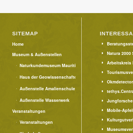
SITEMAP
INTERESSA
Beratungsste
Home
Natura 2000 
Museum & Außenstellen
Arbeitskreis
Naturkundemuseum Mauritianum
Tourismusve
Haus der Geowissenschaften
Okmdetecto
Außenstelle Amalienschule
tethys.Centr
Außenstelle Wasserwerk
Jungforsche
Mobile-Apfe
Veranstaltungen
Kulturgutver
Veranstaltungen
Museumsver