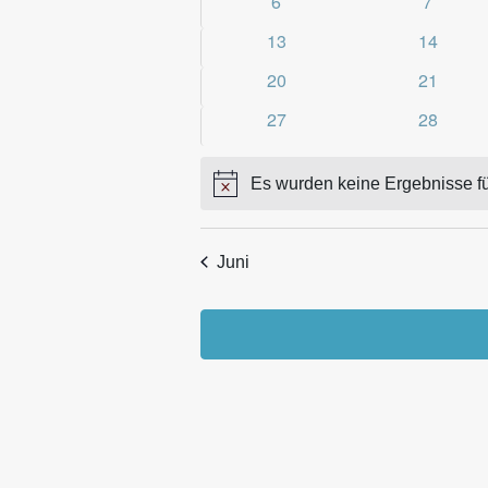
0
0
6
7
Veranstaltungen
Veranst
0
0
13
14
Veranstaltungen
Veransta
0
0
20
21
Veranstaltungen
Veransta
0
0
27
28
Veranstaltungen
Veransta
Es wurden keine Ergebnisse fü
Hinweis
Juni