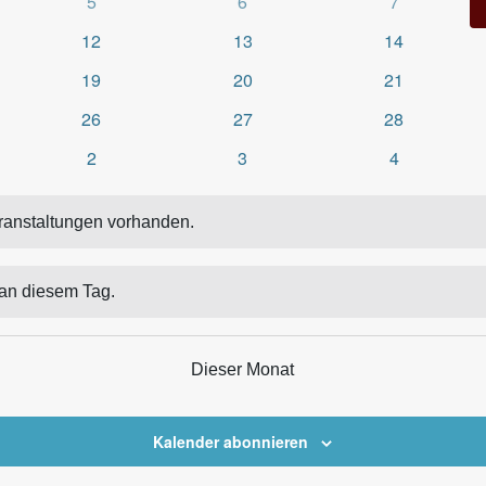
0
0
0
5
6
7
altungen
Veranstaltungen
Veranstaltungen
Veranstaltu
0
0
0
12
13
14
ltungen
Veranstaltungen
Veranstaltungen
Veranstaltun
0
0
0
19
20
21
ltungen
Veranstaltungen
Veranstaltungen
Veranstaltun
0
0
0
26
27
28
ltungen
Veranstaltungen
Veranstaltungen
Veranstaltun
0
0
0
2
3
4
altungen
Veranstaltungen
Veranstaltungen
Veranstaltu
ranstaltungen vorhanden.
 an diesem Tag.
Dieser Monat
Kalender abonnieren