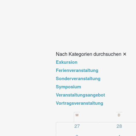
Nach Kategorien durchsuchen
✕
Exkursion
Ferienveranstaltung
Sonderveranstaltung
Symposium
Veranstaltungsangebot
Vortragsveranstaltung
Kalender
M
MONTAG
D
DIENST
von
0
0
27
28
Veranstaltungen
Veransta
Veranstaltungen