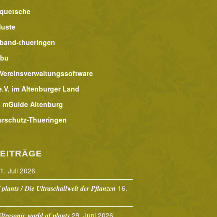
lquetsche
luste
band-thueringen
abu
 Vereinsverwaltungssoftware
.V. im Altenburger Land
 mGuide Altenburg
urschutz-Thueringen
EITRÄGE
1. Juli 2026
16.
 plants / Die Ultraschallwelt der Pflanzen
29. Juni 2026
ltrasonic world of plants