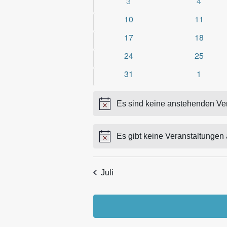
0
0
3
4
Veranstaltungen
Veranst
0
0
10
11
Veranstaltungen
Veransta
0
0
17
18
Veranstaltungen
Veransta
0
0
24
25
Veranstaltungen
Veransta
0
0
31
1
Veranstaltungen
Veranst
Es sind keine anstehenden Ve
Hinweis
Es gibt keine Veranstaltungen
Hinweis
Juli