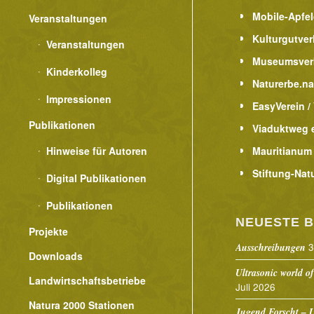
Mobile-Apfe
Veranstaltungen
Kulturgutver
Veranstaltungen
Museumsver
Kinderkolleg
Naturerbe.n
Impressionen
EasyVerein /
Publikationen
Viaduktweg e
Hinweise für Autoren
Mauritianum
Stiftung-Nat
Digital Publikationen
Publikationen
NEUESTE B
Projekte
3
Ausschreibungen
Downloads
Ultrasonic world of
Landwirtschaftsbetriebe
Juli 2026
Natura 2000 Stationen
Jugend Forscht – U