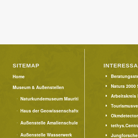
SITEMAP
INTERESSA
Beratungsste
Home
Natura 2000 
Museum & Außenstellen
Arbeitskreis
Naturkundemuseum Mauritianum
Tourismusve
Haus der Geowissenschaften
Okmdetecto
Außenstelle Amalienschule
tethys.Centr
Außenstelle Wasserwerk
Jungforsche