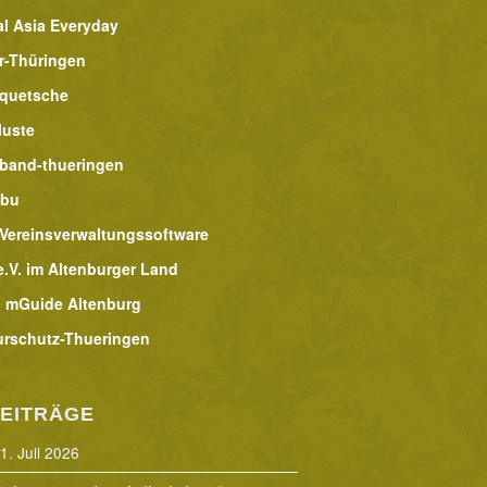
al Asia Everyday
r-Thüringen
lquetsche
luste
band-thueringen
abu
 Vereinsverwaltungssoftware
.V. im Altenburger Land
 mGuide Altenburg
urschutz-Thueringen
EITRÄGE
1. Juli 2026