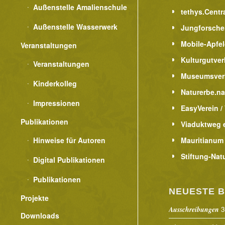
Außenstelle Amalienschule
tethys.Centr
Außenstelle Wasserwerk
Jungforsche
Mobile-Apfe
Veranstaltungen
Kulturgutver
Veranstaltungen
Museumsver
Kinderkolleg
Naturerbe.n
Impressionen
EasyVerein /
Publikationen
Viaduktweg e
Hinweise für Autoren
Mauritianum
Stiftung-Nat
Digital Publikationen
Publikationen
NEUESTE B
Projekte
3
Ausschreibungen
Downloads