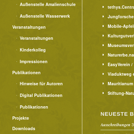
Außenstelle Amalienschule
tethys.Centr
Außenstelle Wasserwerk
Jungforsche
Mobile-Apfe
Veranstaltungen
Kulturgutver
Veranstaltungen
Museumsver
Kinderkolleg
Naturerbe.n
Impressionen
EasyVerein /
Publikationen
Viaduktweg e
Hinweise für Autoren
Mauritianum
Stiftung-Nat
Digital Publikationen
Publikationen
NEUESTE B
Projekte
3
Ausschreibungen
Downloads