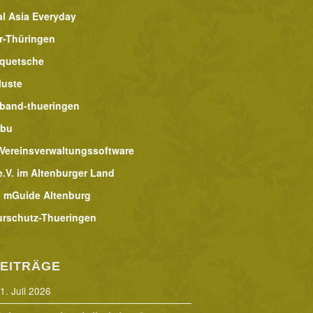
al Asia Everyday
r-Thüringen
lquetsche
luste
band-thueringen
abu
 Vereinsverwaltungssoftware
.V. im Altenburger Land
 mGuide Altenburg
urschutz-Thueringen
EITRÄGE
1. Juli 2026