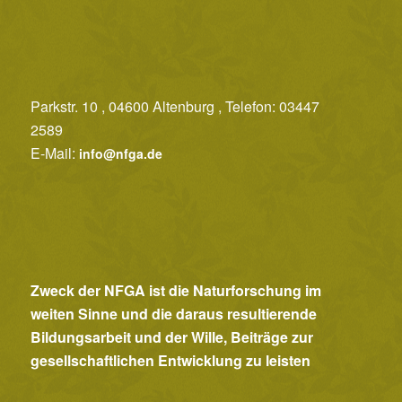
c
h
t
e
Parkstr. 10 , 04600 Altenburg , Telefon: 03447
2589
n
E-Mail:
info@nfga.de
,
N
a
v
i
Zweck der NFGA ist die Naturforschung im
g
weiten Sinne und die daraus resultierende
a
Bildungsarbeit und der Wille, Beiträge zur
t
gesellschaftlichen Entwicklung zu leisten
i