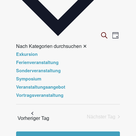
V
Veranst
Suche
Tag
Ansicht
e
Nach Kategorien durchsuchen
✕
Navigat
r
Exkursion
a
Ferienveranstaltung
n
Sonderveranstaltung
Symposium
s
Veranstaltungsangebot
t
Vortragsveranstaltung
a
l
t
Nächster Tag
Vorheriger Tag
u
n