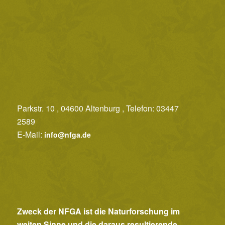
A
n
s
i
c
h
t
e
Parkstr. 10 , 04600 Altenburg , Telefon: 03447
2589
n
E-Mail:
info@nfga.de
,
N
a
v
i
Zweck der NFGA ist die Naturforschung im
g
weiten Sinne und die daraus resultierende