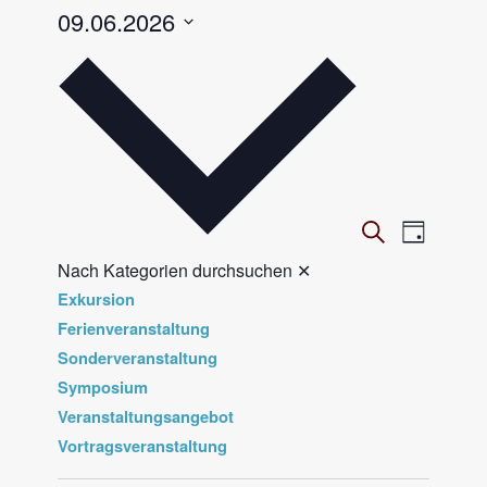
09.06.2026
Datum
wählen.
V
Veranst
Suche
Tag
Ansicht
e
Nach Kategorien durchsuchen
✕
Navigat
r
Exkursion
a
Ferienveranstaltung
n
Sonderveranstaltung
Symposium
s
Veranstaltungsangebot
t
Vortragsveranstaltung
a