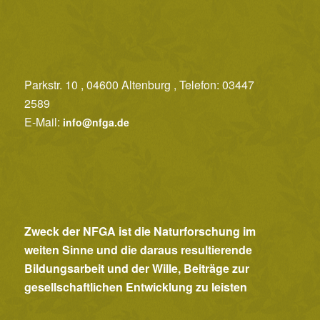
c
h
t
e
Parkstr. 10 , 04600 Altenburg , Telefon: 03447
2589
n
E-Mail:
info@nfga.de
,
N
a
v
i
Zweck der NFGA ist die Naturforschung im
g
weiten Sinne und die daraus resultierende
a
Bildungsarbeit und der Wille, Beiträge zur
t
gesellschaftlichen Entwicklung zu leisten
i