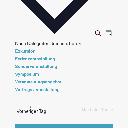
V
Veranst
Suche
Tag
Ansicht
e
Nach Kategorien durchsuchen
✕
Navigat
r
Exkursion
a
Ferienveranstaltung
n
Sonderveranstaltung
Symposium
s
Veranstaltungsangebot
t
Vortragsveranstaltung
a
l
t
Nächster Tag
Vorheriger Tag
u
n