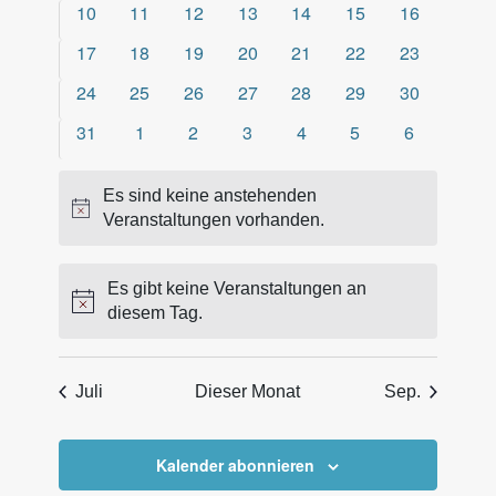
0
0
0
0
0
0
0
10
11
12
13
14
15
16
g
n
Veranstaltungen
Veranstaltungen
Veranstaltungen
Veranstaltungen
Veranstaltungen
Veranstaltungen
Veranstaltu
0
0
0
0
0
0
0
17
18
19
20
21
22
23
e
d
Veranstaltungen
Veranstaltungen
Veranstaltungen
Veranstaltungen
Veranstaltungen
Veranstaltungen
Veranstaltu
0
0
0
0
0
0
0
n
24
25
26
27
28
29
30
e
Veranstaltungen
Veranstaltungen
Veranstaltungen
Veranstaltungen
Veranstaltungen
Veranstaltungen
Veranstaltu
S
r
0
0
0
0
0
0
0
31
1
2
3
4
5
6
Veranstaltungen
Veranstaltungen
Veranstaltungen
Veranstaltungen
Veranstaltungen
Veranstaltungen
Veranstalt
u
v
c
o
Es sind keine anstehenden
Hinweis
Veranstaltungen vorhanden.
h
n
e
V
u
Es gibt keine Veranstaltungen an
e
Hinweis
diesem Tag.
n
r
d
a
A
n
Juli
Dieser Monat
Sep.
n
s
s
t
Kalender abonnieren
i