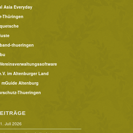
al Asia Everyday
r-Thüringen
lquetsche
luste
band-thueringen
abu
 Vereinsverwaltungssoftware
.V. im Altenburger Land
 mGuide Altenburg
urschutz-Thueringen
EITRÄGE
1. Juli 2026