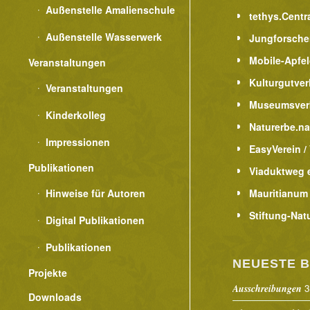
Außenstelle Amalienschule
tethys.Centr
Außenstelle Wasserwerk
Jungforsche
Mobile-Apfe
Veranstaltungen
Kulturgutver
Veranstaltungen
Museumsver
Kinderkolleg
Naturerbe.n
Impressionen
EasyVerein /
Publikationen
Viaduktweg e
Hinweise für Autoren
Mauritianum
Stiftung-Nat
Digital Publikationen
Publikationen
NEUESTE B
Projekte
3
Ausschreibungen
Downloads