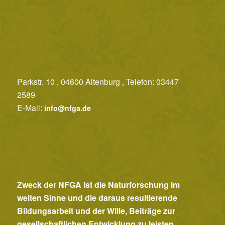
s
i
c
h
t
e
Parkstr. 10 , 04600 Altenburg , Telefon: 03447
2589
n
E-Mail:
info@nfga.de
,
N
a
v
i
Zweck der NFGA ist die Naturforschung im
g
weiten Sinne und die daraus resultierende
a
Bildungsarbeit und der Wille, Beiträge zur
t
gesellschaftlichen Entwicklung zu leisten