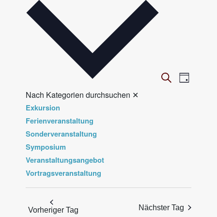
wählen.
V
Veranst
Suche
Tag
Ansicht
e
Nach Kategorien durchsuchen
✕
Navigat
r
Exkursion
a
Ferienveranstaltung
n
Sonderveranstaltung
Symposium
s
Veranstaltungsangebot
t
Vortragsveranstaltung
a
l
t
Nächster Tag
Vorheriger Tag