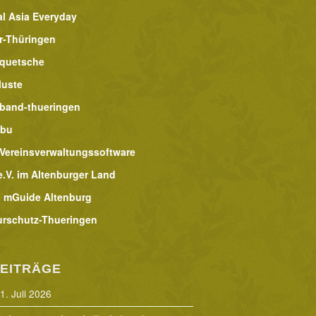
al Asia Everyday
r-Thüringen
lquetsche
luste
band-thueringen
abu
 Vereinsverwaltungssoftware
.V. im Altenburger Land
 mGuide Altenburg
urschutz-Thueringen
EITRÄGE
1. Juli 2026