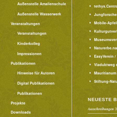
Außenstelle Amalienschule
tethys.Centr
Außenstelle Wasserwerk
Jungforsche
Mobile-Apfe
Veranstaltungen
Kulturgutver
Veranstaltungen
Museumsver
Kinderkolleg
Naturerbe.n
Impressionen
EasyVerein /
Publikationen
Viaduktweg e
Hinweise für Autoren
Mauritianum
Stiftung-Nat
Digital Publikationen
Publikationen
NEUESTE B
Projekte
3
Ausschreibungen
Downloads