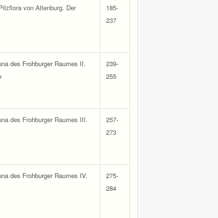
Pilzflora von Altenburg. Der
185-
237
una des Frohburger Raumes II.
239-
e
255
una des Frohburger Raumes III.
257-
273
una des Frohburger Raumes IV.
275-
284