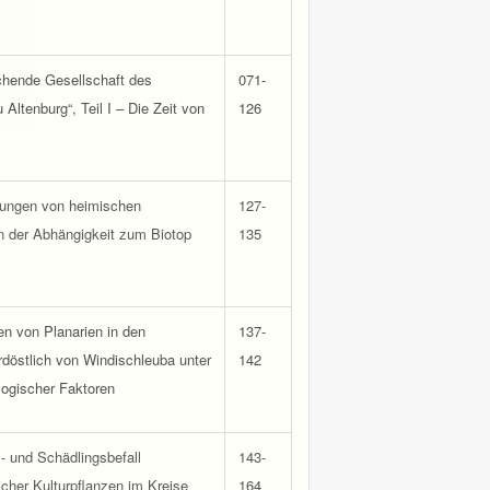
chende Gesellschaft des
071-
 Altenburg“, Teil I – Die Zeit von
126
ungen von heimischen
127-
n der Abhängigkeit zum Biotop
135
 von Planarien in den
137-
döstlich von Windischleuba unter
142
logischer Faktoren
- und Schädlingsbefall
143-
licher Kulturpflanzen im Kreise
164