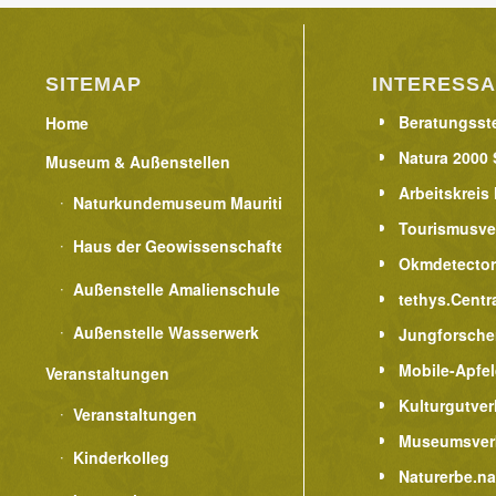
SITEMAP
INTERESSA
Beratungsste
Home
Natura 2000 
Museum & Außenstellen
Arbeitskreis
Naturkundemuseum Mauritianum
Tourismusve
Haus der Geowissenschaften
Okmdetecto
Außenstelle Amalienschule
tethys.Centr
Außenstelle Wasserwerk
Jungforsche
Mobile-Apfe
Veranstaltungen
Kulturgutver
Veranstaltungen
Museumsver
Kinderkolleg
Naturerbe.n