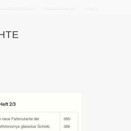
tura 2000 Stationen
Ausschreibungen
Blog >
HTE
Heft 2/3
ne neue Farbmutante der
065-
ethrionomys glareolus Schreb.
069