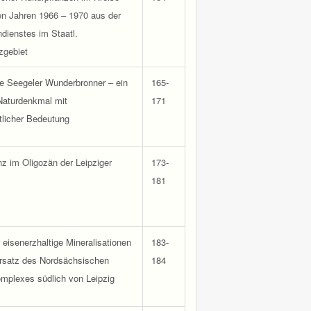
en Jahren 1966 – 1970 aus der
dienstes im Staatl.
zgebiet
e Seegeler Wunderbronner – ein
165-
Naturdenkmal mit
171
tlicher Bedeutung
z im Oligozän der Leipziger
173-
181
r eisenerzhaltige Mineralisationen
183-
rsatz des Nordsächsischen
184
plexes südlich von Leipzig