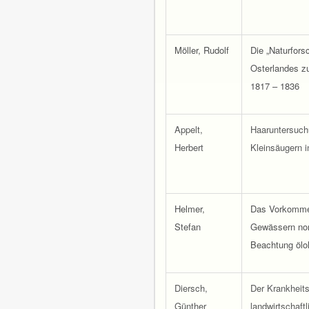
Möller, Rudolf
Die „Naturfors
Osterlandes zu
1817 – 1836
Appelt,
Haaruntersuch
Herbert
Kleinsäugern i
Helmer,
Das Vorkommen
Stefan
Gewässern nor
Beachtung ölo
Diersch,
Der Krankheits
Günther
landwirtschaft