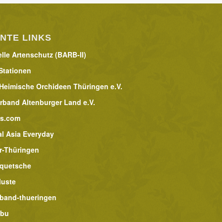
NTE LINKS
lle Artenschutz (BARB-II)
Stationen
 Heimische Orchideen Thüringen e.V.
rband Altenburger Land e.V.
rs.com
al Asia Everyday
r-Thüringen
lquetsche
luste
band-thueringen
abu