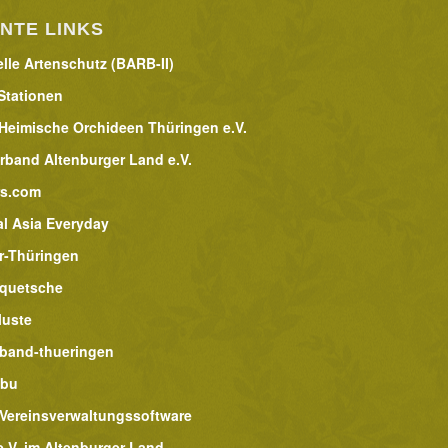
NTE LINKS
lle Artenschutz (BARB-II)
Stationen
 Heimische Orchideen Thüringen e.V.
rband Altenburger Land e.V.
rs.com
al Asia Everyday
r-Thüringen
lquetsche
luste
band-thueringen
abu
 Vereinsverwaltungssoftware
.V. im Altenburger Land