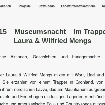
kationen
Projekte
Downloads
Landwirtschaftsbetriebe
Na
15 – Museumsnacht – Im Trappe
Laura & Wilfried Mengs
ische Aktionen, Geschichten und handgemacht
er Laura & Wilfried Mengs mixen mit Wort, Lied un
r. Sie erzählen von einem Trapper in Grönland, vo
n ihrem nordischen Lavvu, das am Mauritianum aufgebau
rstein und Feuerbogen ein lustiges Lagerfeuer entzünd
rische und amerikanische Folk- und Countrysongs mitz