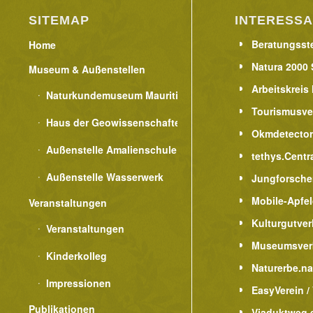
SITEMAP
INTERESSA
Beratungsste
Home
Natura 2000 
Museum & Außenstellen
Arbeitskreis
Naturkundemuseum Mauritianum
Tourismusve
Haus der Geowissenschaften
Okmdetecto
Außenstelle Amalienschule
tethys.Centr
Außenstelle Wasserwerk
Jungforsche
Mobile-Apfe
Veranstaltungen
Kulturgutver
Veranstaltungen
Museumsver
Kinderkolleg
Naturerbe.n
Impressionen
EasyVerein /
Publikationen
Viaduktweg e