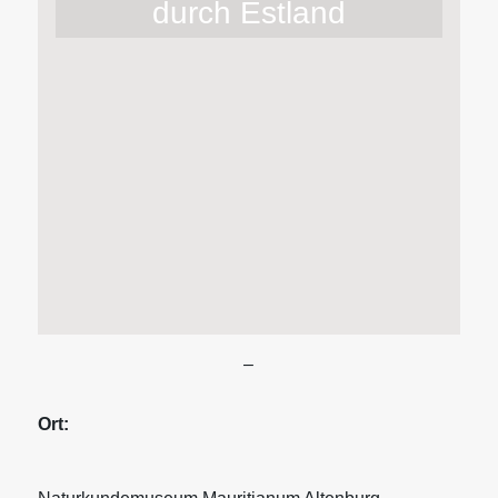
durch Estland
–
Ort: