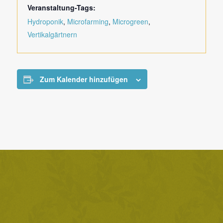
Veranstaltung-Tags:
Hydroponik
,
Microfarming
,
Microgreen
,
Vertikalgärtnern
Zum Kalender hinzufügen