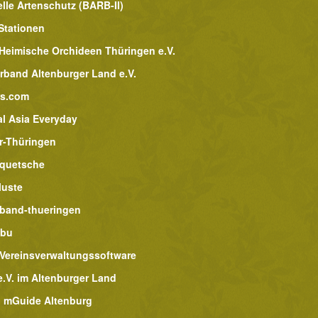
lle Artenschutz (BARB-II)
Stationen
 Heimische Orchideen Thüringen e.V.
rband Altenburger Land e.V.
rs.com
al Asia Everyday
r-Thüringen
lquetsche
luste
band-thueringen
abu
 Vereinsverwaltungssoftware
.V. im Altenburger Land
 mGuide Altenburg