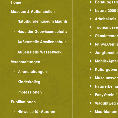
Beratungsste
Home
Natura 2000 
Museum & Außenstellen
Arbeitskreis
Naturkundemuseum Mauritianum
Tourismusve
Haus der Geowissenschaften
Okmdetecto
Außenstelle Amalienschule
tethys.Centr
Außenstelle Wasserwerk
Jungforsche
Mobile-Apfe
Veranstaltungen
Kulturgutver
Veranstaltungen
Museumsver
Kinderkolleg
Naturerbe.n
Impressionen
EasyVerein /
Publikationen
Viaduktweg e
Hinweise für Autoren
Mauritianum