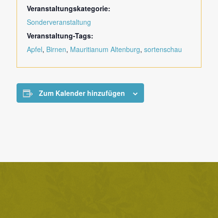
Veranstaltungskategorie:
Sonderveranstaltung
Veranstaltung-Tags:
Apfel
,
Birnen
,
Mauritianum Altenburg
,
sortenschau
Zum Kalender hinzufügen