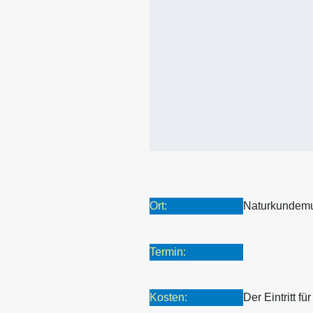
Ort:
Naturkundemu
Termin:
Kosten:
Der Eintritt fü