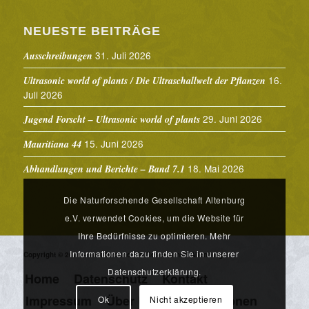
NEUESTE BEITRÄGE
31. Juli 2026
Ausschreibungen
16.
Ultrasonic world of plants / Die Ultraschallwelt der Pflanzen
Juli 2026
29. Juni 2026
Jugend Forscht – Ultrasonic world of plants
15. Juni 2026
Mauritiana 44
18. Mai 2026
Abhandlungen und Berichte – Band 7.1
Die Naturforschende Gesellschaft Altenburg
e.V. verwendet Cookies, um die Website für
Ihre Bedürfnisse zu optimieren. Mehr
Informationen dazu finden Sie in unserer
Copyright © 2026 - Naturforschende Gesellschaft Altenburg
Datenschutzerklärung.
Home
Datenschutz
Kontakt
Impressum
Über Uns
Publikationen
Ok
Nicht akzeptieren