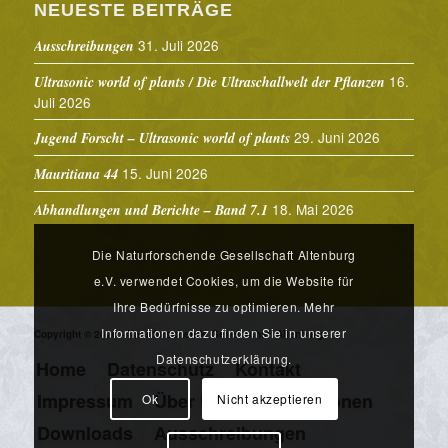
NEUESTE BEITRÄGE
31. Juli 2026
Ausschreibungen
16.
Ultrasonic world of plants / Die Ultraschallwelt der Pflanzen
Juli 2026
29. Juni 2026
Jugend Forscht – Ultrasonic world of plants
15. Juni 2026
Mauritiana 44
18. Mai 2026
Abhandlungen und Berichte – Band 7.1
Die Naturforschende Gesellschaft Altenburg
e.V. verwendet Cookies, um die Website für
Ihre Bedürfnisse zu optimieren. Mehr
Informationen dazu finden Sie in unserer
Copyright © 2026 - Naturforschende Gesellschaft Altenburg
Datenschutzerklärung.
Home
Datenschutz
Kontakt
Impressum
Über Uns
Publikationen
Ok
Nicht akzeptieren
Downloads
Ausschreibungen