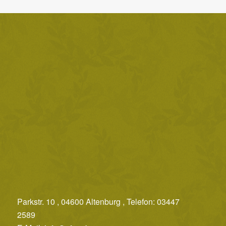
e
u
n
d
A
n
s
i
c
h
t
e
n
Parkstr. 10 , 04600 Altenburg , Telefon: 03447
,
2589
N