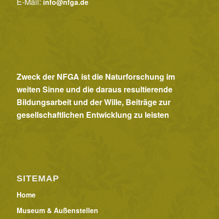
E-Mail:
info@nfga.de
a
v
i
g
a
Zweck der NFGA ist die Naturforschung im
t
weiten Sinne und die daraus resultierende
i
Bildungsarbeit und der Wille, Beiträge zur
o
gesellschaftlichen Entwicklung zu leisten
n
SITEMAP
Home
Museum & Außenstellen