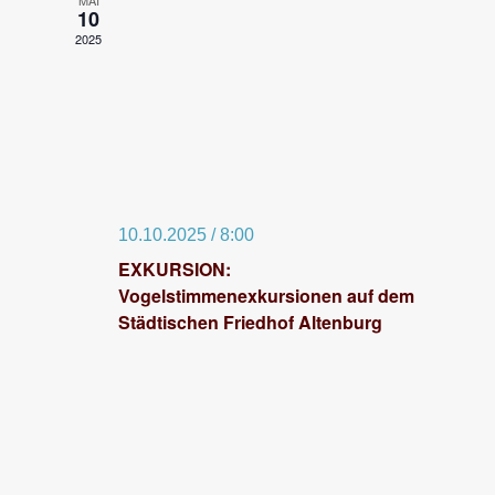
MAI
10
n
2025
s
t
a
l
t
u
10.10.2025 / 8:00
n
EXKURSION:
g
Vogelstimmenexkursionen auf dem
e
Städtischen Friedhof Altenburg
n
S
u
c
h