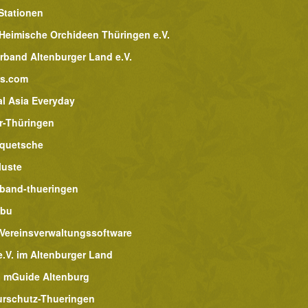
Stationen
 Heimische Orchideen Thüringen e.V.
rband Altenburger Land e.V.
rs.com
al Asia Everyday
r-Thüringen
lquetsche
luste
band-thueringen
abu
 Vereinsverwaltungssoftware
.V. im Altenburger Land
 mGuide Altenburg
urschutz-Thueringen