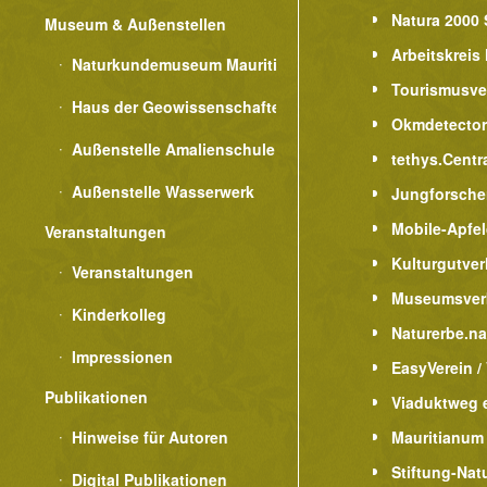
Natura 2000 
Museum & Außenstellen
Arbeitskreis
Naturkundemuseum Mauritianum
Tourismusve
Haus der Geowissenschaften
Okmdetecto
Außenstelle Amalienschule
tethys.Centr
Außenstelle Wasserwerk
Jungforsche
Mobile-Apfe
Veranstaltungen
Kulturgutver
Veranstaltungen
Museumsver
Kinderkolleg
Naturerbe.n
Impressionen
EasyVerein /
Publikationen
Viaduktweg e
Hinweise für Autoren
Mauritianum
Stiftung-Nat
Digital Publikationen