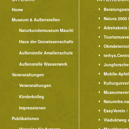
Beratungsste
Home
Natura 2000 
Museum & Außenstellen
Arbeitskreis
Naturkundemuseum Mauritianum
Tourismusve
Haus der Geowissenschaften
Okmdetecto
Außenstelle Amalienschule
tethys.Centr
Außenstelle Wasserwerk
Jungforsche
Mobile-Apfe
Veranstaltungen
Kulturgutver
Veranstaltungen
Museumsver
Kinderkolleg
Naturerbe.n
Impressionen
EasyVerein /
Publikationen
Viaduktweg e
Hinweise für Autoren
Mauritianum