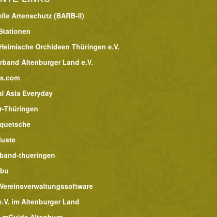
lle Artenschutz (BARB-II)
Stationen
 Heimische Orchideen Thüringen e.V.
rband Altenburger Land e.V.
rs.com
al Asia Everyday
r-Thüringen
lquetsche
luste
band-thueringen
abu
 Vereinsverwaltungssoftware
.V. im Altenburger Land
 mGuide Altenburg