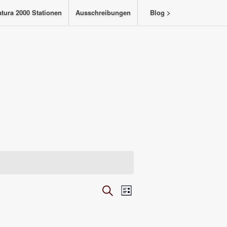
tura 2000 Stationen
Ausschreibungen
Blog >
Veranstaltungen
Veranstaltung
Suche
Liste
Ansichten-
Suche
Navigation
und