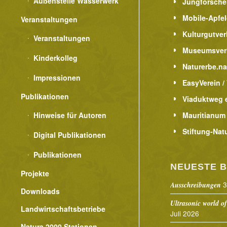
Außenstelle Wasserwerk
Jungforsche
Mobile-Apfe
Veranstaltungen
Kulturgutver
Veranstaltungen
Museumsver
Kinderkolleg
Naturerbe.n
Impressionen
EasyVerein /
Publikationen
Viaduktweg e
Hinweise für Autoren
Mauritianum
Stiftung-Nat
Digital Publikationen
Publikationen
NEUESTE B
Projekte
3
Ausschreibungen
Downloads
Ultrasonic world of
Landwirtschaftsbetriebe
Juli 2026
Natura 2000 Stationen