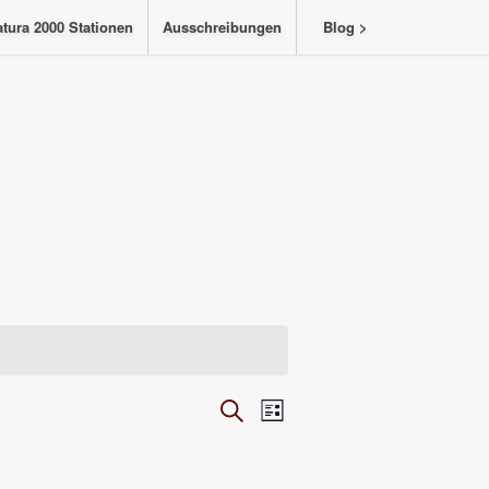
tura 2000 Stationen
Ausschreibungen
Blog >
Veranstaltungen
Veranstaltung
Suche
Liste
Ansichten-
Suche
Navigation
und