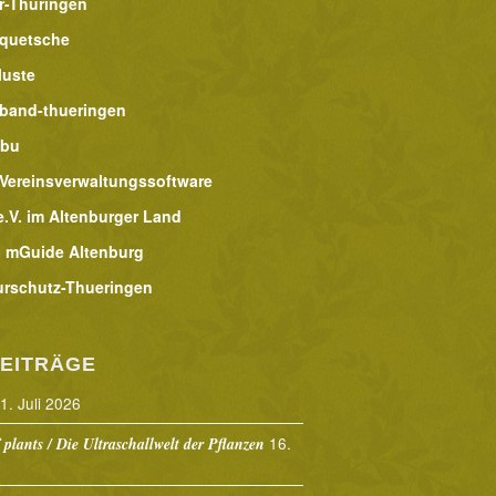
r-Thüringen
lquetsche
luste
band-thueringen
abu
 Vereinsverwaltungssoftware
.V. im Altenburger Land
 mGuide Altenburg
urschutz-Thueringen
EITRÄGE
1. Juli 2026
16.
 plants / Die Ultraschallwelt der Pflanzen