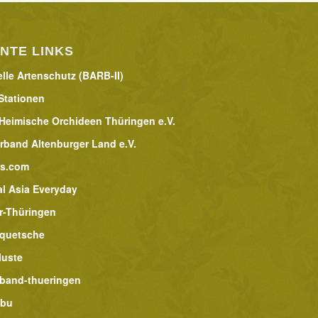
NTE LINKS
lle Artenschutz (BARB-II)
Stationen
 Heimische Orchideen Thüringen e.V.
rband Altenburger Land e.V.
rs.com
al Asia Everyday
r-Thüringen
lquetsche
luste
band-thueringen
abu