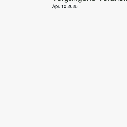
wählen.
Apr.
10
2025