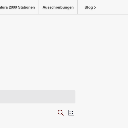
tura 2000 Stationen
Ausschreibungen
Blog >
Veranstaltungen
Veranstaltung
Suche
Liste
Ansichten-
Suche
Navigation