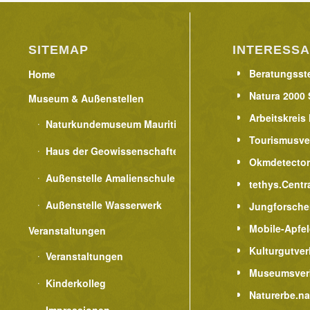
SITEMAP
INTERESSA
Beratungsste
Home
Natura 2000 
Museum & Außenstellen
Arbeitskreis
Naturkundemuseum Mauritianum
Tourismusve
Haus der Geowissenschaften
Okmdetecto
Außenstelle Amalienschule
tethys.Centr
Außenstelle Wasserwerk
Jungforsche
Mobile-Apfe
Veranstaltungen
Kulturgutver
Veranstaltungen
Museumsver
Kinderkolleg
Naturerbe.n
Impressionen