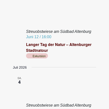
S
u
c
h
Streuobstwiese am Südbad Altenburg
e
Juni 12 / 16:00
u
Langer Tag der Natur – Altenburger
n
Stadtnatour
d
Exkursion
A
Juli 2026
n
s
SA.
4
i
c
h
Streuobstwiese am Südbad Altenburg
t