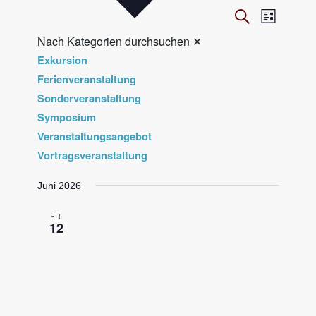
V
Veranst
Suche
Liste
Ansicht
e
Nach Kategorien durchsuchen
✕
Navigat
r
Exkursion
a
Ferienveranstaltung
n
Sonderveranstaltung
Symposium
s
Veranstaltungsangebot
t
Vortragsveranstaltung
a
l
Juni 2026
t
FR.
u
12
n
g
e
n