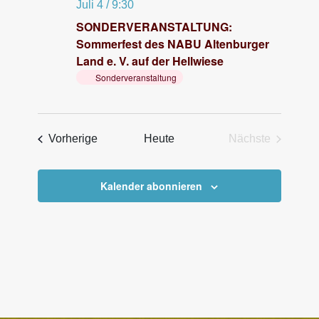
Juli 4 / 9:30
e
SONDERVERANSTALTUNG:
n
Sommerfest des NABU Altenburger
,
Land e. V. auf der Hellwiese
Sonderveranstaltung
N
a
v
Veranstaltungen
Vorherige
Heute
Nächste
i
Veranstaltun
g
a
Kalender abonnieren
t
i
o
n