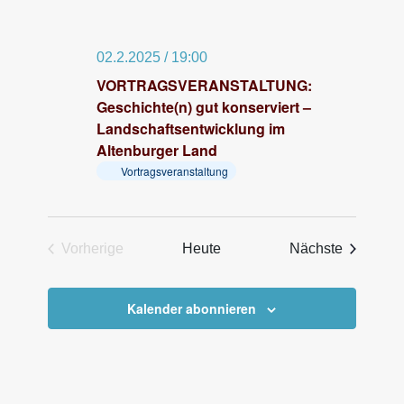
S
u
02.2.2025 / 19:00
c
VORTRAGSVERANSTALTUNG:
h
Geschichte(n) gut konserviert –
e
Landschaftsentwicklung im
Altenburger Land
u
Vortragsveranstaltung
n
d
A
Veransta
Vorherige
Heute
Nächste
n
Veranstaltungen
s
Kalender abonnieren
i
c
h
t