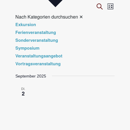
V
Veranst
Suche
Liste
Ansicht
e
Nach Kategorien durchsuchen
✕
Navigat
r
Exkursion
a
Ferienveranstaltung
n
Sonderveranstaltung
Symposium
s
Veranstaltungsangebot
t
Vortragsveranstaltung
a
l
September 2025
t
DI.
u
2
n
g
e
n