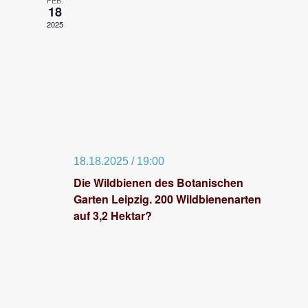
FEB.
18
n
2025
s
t
a
l
t
u
n
18.18.2025 / 19:00
g
Die Wildbienen des Botanischen
e
Garten Leipzig. 200 Wildbienenarten
auf 3,2 Hektar?
n
S
u
c
h