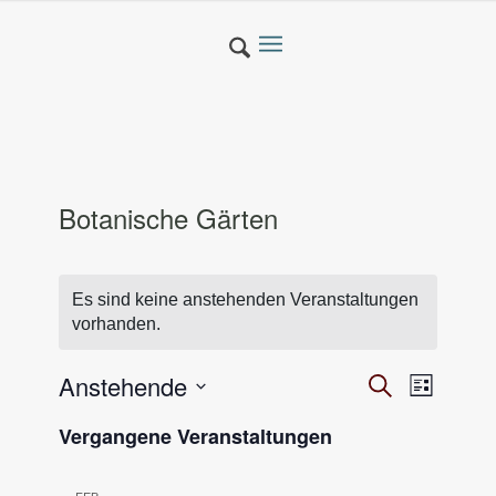
Botanische Gärten
Es sind keine anstehenden Veranstaltungen
vorhanden.
V
Anstehende
Veranst
Suche
Liste
Ansicht
e
Datum
Navigat
Vergangene Veranstaltungen
wählen.
r
a