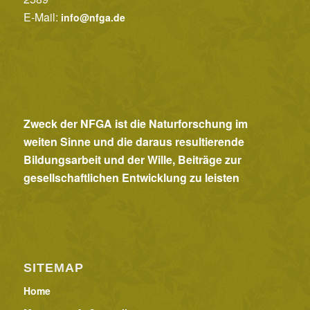
a
E-Mail:
info@nfga.de
v
i
g
a
t
Zweck der NFGA ist die Naturforschung im
i
weiten Sinne und die daraus resultierende
o
Bildungsarbeit und der Wille, Beiträge zur
gesellschaftlichen Entwicklung zu leisten
n
SITEMAP
Home